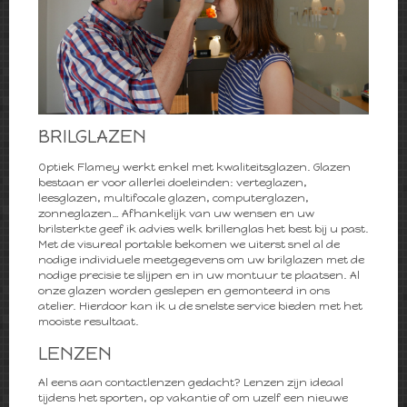
BRILGLAZEN
Optiek Flamey werkt enkel met kwaliteitsglazen. Glazen
bestaan er voor allerlei doeleinden: verteglazen,
leesglazen, multifocale glazen, computerglazen,
zonneglazen… Afhankelijk van uw wensen en uw
brilsterkte geef ik advies welk brillenglas het best bij u past.
Met de visureal portable bekomen we uiterst snel al de
nodige individuele meetgegevens om uw brilglazen met de
nodige precisie te slijpen en in uw montuur te plaatsen. Al
onze glazen worden geslepen en gemonteerd in ons
atelier. Hierdoor kan ik u de snelste service bieden met het
mooiste resultaat.
LENZEN
Al eens aan contactlenzen gedacht? Lenzen zijn ideaal
tijdens het sporten, op vakantie of om uzelf een nieuwe