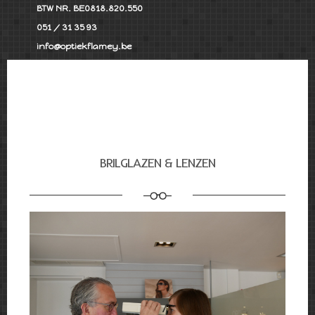
BTW NR. BE0818.820.550
051 / 31 35 93
info@optiekflamey.be
BRILGLAZEN & LENZEN