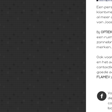
Een pers
klantvrie
al meer 
van Joos
Bij
OPTIE
een ruim
zonnebri
merken.
Ook voor
en het 
contactl
goede ad
FLAMEY
z
Vo
de
co
bo