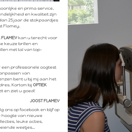
oonlijke en prima service,
ndelijkheid en kwaliteit zijn
dan 25 jaar de stokpaardjes
t Flamey.
K FLAMEY
kan u terecht voor
e keuze brillen en
llen met tal van top-
 een professionele oogtest
aanpassen van
enzen bent u bij mij aan het
res. Kortom bij
OPTIEK
it en ziet u goed!
JOOST FLAMEY
lg ons op facebook en blijf op
 hoogte van nieuwe
llecties, leuke acties,
eiende weetjes…